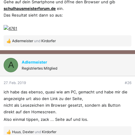
Gehe auf dein Smartphone und öffne den Browser und gib
schulhausmeisterforum.de
ein.
Das Resultat sieht dann so aus:
Adlermeister
und
Kirdorfer
R
e
a
k
Adlermeister
A
t
Registriertes Mitglied
i
o
27. Feb. 2019
#26
n
e
ich habe das ebenso, quasi wie am PC, gemacht und habe mir die
n
angezeigte url: also den Link zu der Seite,
:
nicht als Lesezeichen im Browser gesetzt, sondern als Button
direkt auf den Homescreen.
Also einmal tippen, zack ... Seite auf und los.
Huus
,
Dexter
und
Kirdorfer
R