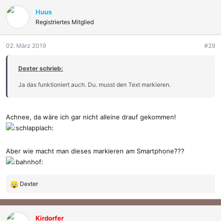
Huus
Registriertes Mitglied
02. März 2019
#29
Dexter schrieb:
Ja das funktioniert auch. Du. musst den Text markieren.
Achnee, da wäre ich gar nicht alleine drauf gekommen!
Aber wie macht man dieses markieren am Smartphone???
Dexter
R
e
a
k
Kirdorfer