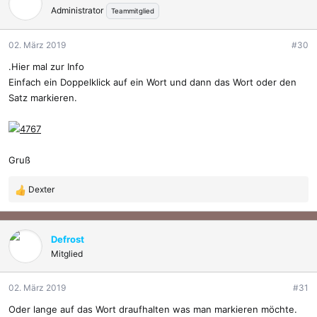
t
Administrator
Teammitglied
i
o
02. März 2019
#30
n
e
.Hier mal zur Info
n
Einfach ein Doppelklick auf ein Wort und dann das Wort oder den
:
Satz markieren.
Gruß
Dexter
R
e
a
k
Defrost
t
Mitglied
i
o
02. März 2019
#31
n
e
Oder lange auf das Wort draufhalten was man markieren möchte.
n