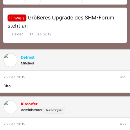
Größeres Upgrade des SHM-Forum
Hinweis
steht an
E
E
Dexter
14. Feb. 2019
r
r
s
s
t
t
e
e
Defrost
l
l
Mitglied
l
l
e
t
25. Feb. 2019
#21
r
a
m
Dito
Kirdorfer
Administrator
Teammitglied
26. Feb. 2019
#22