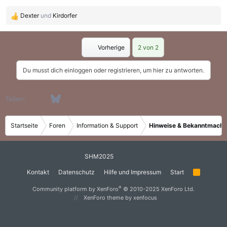
:
Dexter
und
Kirdorfer
R
e
a
Erste
Vorherige
2 von 2
k
t
i
Du musst dich einloggen oder registrieren, um hier zu antworten.
o
n
e
Facebook
Bluesky
LinkedIn
WhatsApp
E-Mail
Teilen:
n
:
Startseite
Foren
Information & Support
Hinweise & Bekanntmach
SHM2025
Kontakt
Datenschutz
Hilfe und Impressum
Start
R
S
S
®
Community platform by XenForo
© 2010-2025 XenForo Ltd.
XenForo theme
by xenfocus