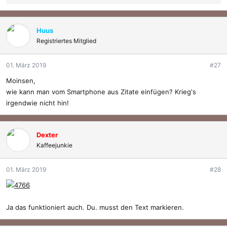
e
a
k
Huus
t
Registriertes Mitglied
i
o
01. März 2019
#27
n
e
Moinsen,
n
wie kann man vom Smartphone aus Zitate einfügen? Krieg's
:
irgendwie nicht hin!
Dexter
Kaffeejunkie
01. März 2019
#28
Ja das funktioniert auch. Du. musst den Text markieren.