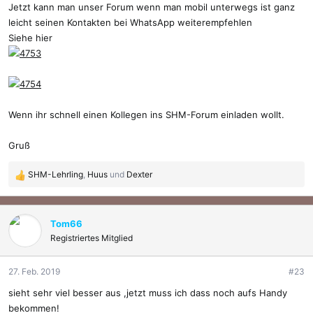
Jetzt kann man unser Forum wenn man mobil unterwegs ist ganz
leicht seinen Kontakten bei WhatsApp weiterempfehlen
Siehe hier
Wenn ihr schnell einen Kollegen ins SHM-Forum einladen wollt.
Gruß
SHM-Lehrling
,
Huus
und
Dexter
R
e
a
k
Tom66
t
Registriertes Mitglied
i
o
27. Feb. 2019
#23
n
e
sieht sehr viel besser aus ,jetzt muss ich dass noch aufs Handy
n
bekommen!
: