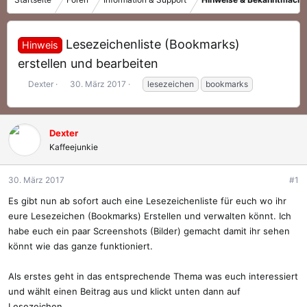
Lesezeichenliste (Bookmarks)
Hinweis
erstellen und bearbeiten
E
E
S
Dexter
30. März 2017
lesezeichen
bookmarks
r
r
c
s
s
h
t
t
l
Dexter
e
e
a
Kaffeejunkie
l
l
g
l
l
w
e
t
o
30. März 2017
#1
r
a
r
m
t
Es gibt nun ab sofort auch eine Lesezeichenliste für euch wo ihr
e
eure Lesezeichen (Bookmarks) Erstellen und verwalten könnt. Ich
habe euch ein paar Screenshots (Bilder) gemacht damit ihr sehen
könnt wie das ganze funktioniert.
Als erstes geht in das entsprechende Thema was euch interessiert
und wählt einen Beitrag aus und klickt unten dann auf
Lesezeichen.