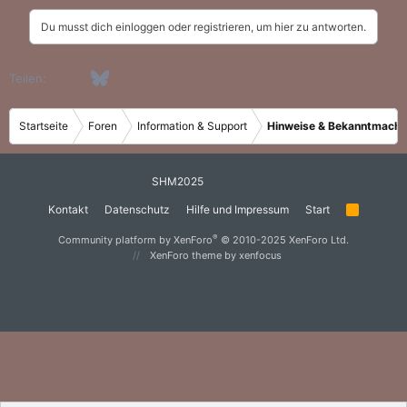
a
Du musst dich einloggen oder registrieren, um hier zu antworten.
k
t
i
Facebook
Bluesky
LinkedIn
WhatsApp
E-Mail
Teilen:
o
n
e
Startseite
Foren
Information & Support
Hinweise & Bekanntmach
n
:
SHM2025
Kontakt
Datenschutz
Hilfe und Impressum
Start
R
S
S
®
Community platform by XenForo
© 2010-2025 XenForo Ltd.
XenForo theme
by xenfocus