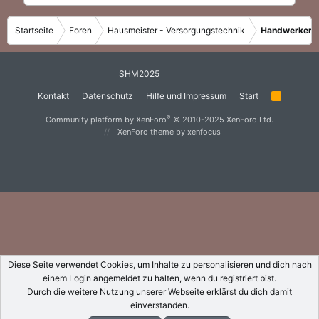
Startseite
Foren
Hausmeister - Versorgungstechnik
Handwerker
SHM2025
Kontakt
Datenschutz
Hilfe und Impressum
Start
R
S
S
®
Community platform by XenForo
© 2010-2025 XenForo Ltd.
XenForo theme
by xenfocus
Diese Seite verwendet Cookies, um Inhalte zu personalisieren und dich nach
einem Login angemeldet zu halten, wenn du registriert bist.
Durch die weitere Nutzung unserer Webseite erklärst du dich damit
einverstanden.