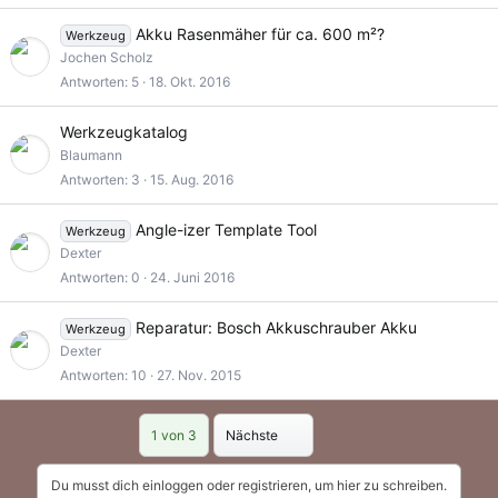
Akku Rasenmäher für ca. 600 m²?
Werkzeug
Jochen Scholz
Antworten
5
18. Okt. 2016
G
Werkzeugkatalog
e
Blaumann
s
Antworten
3
15. Aug. 2016
p
e
Angle-izer Template Tool
Werkzeug
r
Dexter
r
Antworten
0
24. Juni 2016
t
Reparatur: Bosch Akkuschrauber Akku
Werkzeug
Dexter
Antworten
10
27. Nov. 2015
Letzte
1 von 3
Nächste
Du musst dich einloggen oder registrieren, um hier zu schreiben.