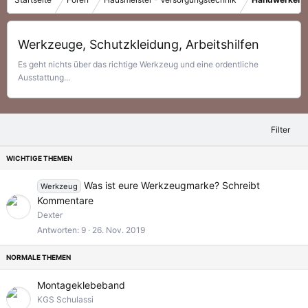
Werkzeuge, Schutzkleidung, Arbeitshilfen
Es geht nichts über das richtige Werkzeug und eine ordentliche
Ausstattung...
Filter
A
U
Was ist eure Werkzeugmarke? Schreibt
Werkzeug
n
Kommentare
g
f
Dexter
e
r
Antworten
9
26. Nov. 2019
p
a
i
g
n
e
n
Montageklebeband
t
KGS Schulassi