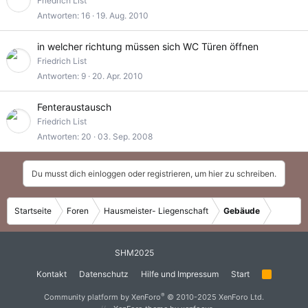
Friedrich List
Antworten
16
19. Aug. 2010
in welcher richtung müssen sich WC Türen öffnen
Friedrich List
Antworten
9
20. Apr. 2010
Fenteraustausch
Friedrich List
Antworten
20
03. Sep. 2008
Du musst dich einloggen oder registrieren, um hier zu schreiben.
Startseite
Foren
Hausmeister- Liegenschaft
Gebäude
SHM2025
Kontakt
Datenschutz
Hilfe und Impressum
Start
R
S
S
®
Community platform by XenForo
© 2010-2025 XenForo Ltd.